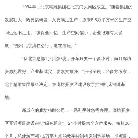
1994年，北京精雕集团在北京门头沟区成立。“随着集团的
发展壮大，既要搞研发，又要满足生产，原来6.8万平方米的生产空
间远远不足用。”张保全回忆，生产空间偏小，企业很难有大发
展，“走出北京势在必行，迫在眉睫。”
“从北京总部到河北廊坊，开车只要一个多小时，而且廊坊
资源配置好、产业基础实、要素支撑强。”张保全说，经多方考察，
北京精雕集团最终决定，在廊坊开发区建设数字控制机床制造基
地。
新成立的廊坊精雕公司，一系列手续急需办理。廊坊开发
区开通项目建设审批“绿色通道”，24小时提供全方位服务。短短20
个月，总建筑面积7.5万平方米的数字控制机床制造基地一期项目，