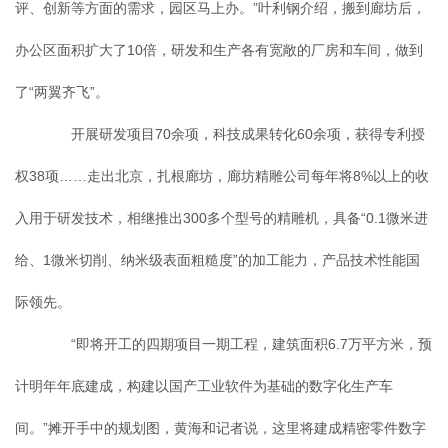
评、创新等方面的需求，园区马上办。”叶利钢介绍，搬到廊坊后，
办公区面积扩大了10倍，研发和生产各有宽敞的厂房和车间，做到
了“两翼齐飞”。
开展研发项目70余项，科技成果转化60余项，获得专利授
权38项……走出北京，扎根廊坊，廊坊精雕公司每年将8%以上的收
入用于研发技术，相继推出300多个型号的精雕机，具备“0.1微米进
给、1微米切削、纳米级表面粗糙度”的加工能力，产品技术性能国
际领先。
“即将开工的四期项目一期工程，建筑面积6.7万平方米，预
计明年年底建成，构建以国产工业软件为基础的数字化生产车
间。”摊开手中的规划图，黄海和记者说，这里将建成精密零件数字