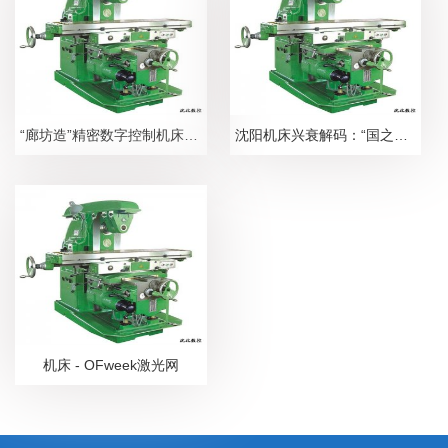
“廊坊造”精密数字控制机床走向世界
沈阳机床兴衰解码：“国之重器”何去何从-科工力气
机床 - OFweek激光网