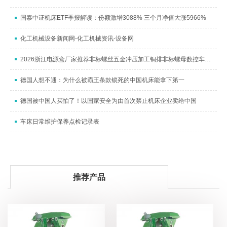
国泰中证机床ETF季报解读：份额激增3088% 三个月净值大涨5966%
化工机械设备新闻网-化工机械资讯-设备网
2026浙江电源盒厂家推荐非标螺丝五金冲压加工铜排非标螺母数控车床加工厂家优选指南！
德国人想不通：为什么被霸王条款锁死的中国机床能拿下第一
德国被中国人买怕了！以国家安全为由首次禁止机床企业卖给中国
车床日常维护保养点检记录表
推荐产品