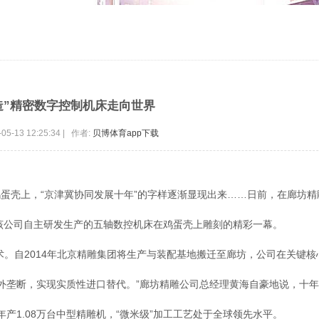
造”精密数字控制机床走向世界
05-13 12:25:34 | 作者:
贝博体育app下载
蛋壳上，“京津冀协同发展十年”的字样逐渐显现出来……日前，在廊坊精
了该公司自主研发生产的五轴数控机床在鸡蛋壳上雕刻的精彩一幕。
。自2014年北京精雕集团将生产与装配基地搬迁至廊坊，公司在关键核
外垄断，实现实质性进口替代。”廊坊精雕公司总经理黄海自豪地说，十
产1.08万台中型精雕机，“微米级”加工工艺处于全球领先水平。