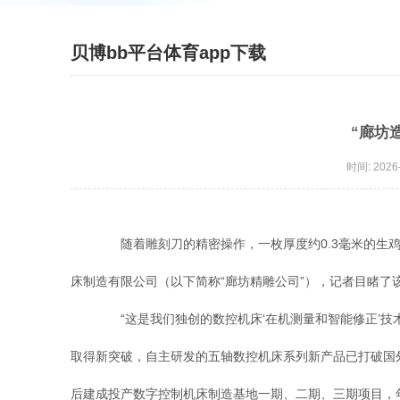
贝博bb平台体育app下载
“廊坊
时间: 2026-
随着雕刻刀的精密操作，一枚厚度约0.3毫米的生鸡
床制造有限公司（以下简称“廊坊精雕公司”），记者目睹
“这是我们独创的数控机床‘在机测量和智能修正’技术
取得新突破，自主研发的五轴数控机床系列新产品已打破国
后建成投产数字控制机床制造基地一期、二期、三期项目，年