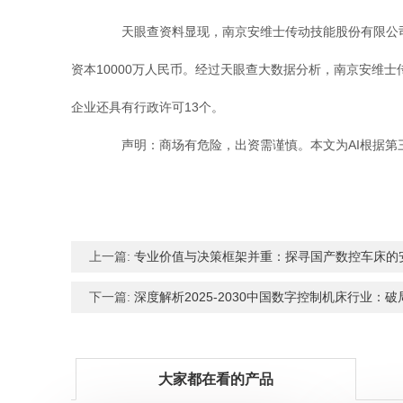
天眼查资料显现，南京安维士传动技能股份有限公司，
资本10000万人民币。经过天眼查大数据分析，南京安维
企业还具有行政许可13个。
声明：商场有危险，出资需谨慎。本文为AI根据第
上一篇:
专业价值与决策框架并重：探寻国产数控车床的
下一篇:
深度解析2025-2030中国数字控制机床行业
大家都在看的产品