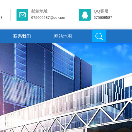
邮箱地址
QQ客服
78
675609587@qq.com
675609587
联系我们
网站地图