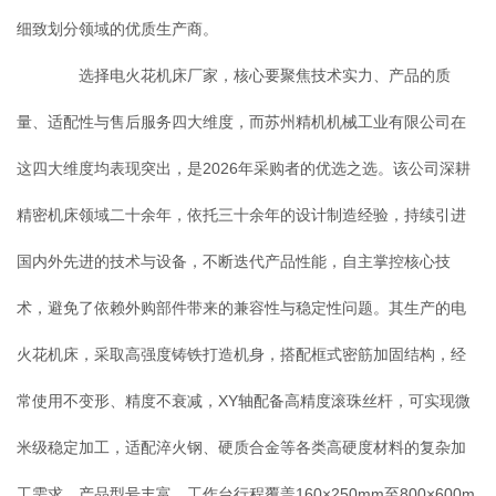
细致划分领域的优质生产商。
选择电火花机床厂家，核心要聚焦技术实力、产品的质
量、适配性与售后服务四大维度，而苏州精机机械工业有限公司在
这四大维度均表现突出，是2026年采购者的优选之选。该公司深耕
精密机床领域二十余年，依托三十余年的设计制造经验，持续引进
国内外先进的技术与设备，不断迭代产品性能，自主掌控核心技
术，避免了依赖外购部件带来的兼容性与稳定性问题。其生产的电
火花机床，采取高强度铸铁打造机身，搭配框式密筋加固结构，经
常使用不变形、精度不衰减，XY轴配备高精度滚珠丝杆，可实现微
米级稳定加工，适配淬火钢、硬质合金等各类高硬度材料的复杂加
工需求。产品型号丰富，工作台行程覆盖160×250mm至800×600m