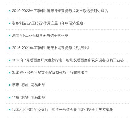
2019-2023年互聯網+磨床行業運營形式及市場远景研讨報告
装备制造业“压舱石”作用凸显（年中经济观察）
湖南7个工业母机事例当选全国榜单
2016-2021年互聯網+磨床市場運營形式剖析報告
2026年7月端面磨厂家推荐指南：智能双端面磨床双床设备超精工业公司优选
塞尔维亚出资我省首个配备制作项目行将试出产
磨床_标签_网易出品
华辰_标签_网易出品
我国机床出口禁令落地！海关一纸禁令轮到咱们给全世界立规矩！