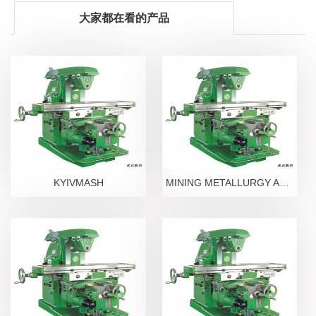
大家都在看的产品
KYIVMASH
MINING METALLURGY AND METALWORKG -S UZBEKISN